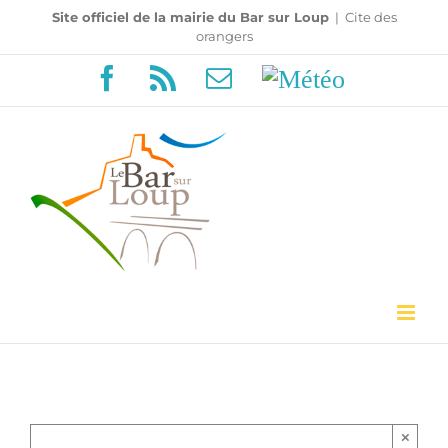
Passer
Site officiel de la mairie du Bar sur Loup
|
Cite des
orangers
au
Facebook
Rss
Email
Météo
contenu
×