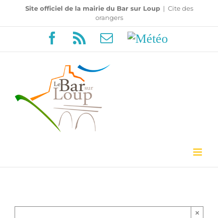
Passer
Site officiel de la mairie du Bar sur Loup
|
Cite des
orangers
au
Facebook
Rss
Email
Météo
contenu
×