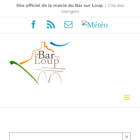
Passer
Site officiel de la mairie du Bar sur Loup
|
Cite des
orangers
au
Facebook
Rss
Email
Météo
contenu
×