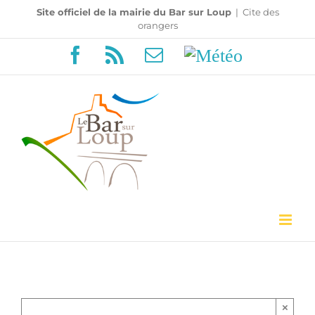
Passer
Site officiel de la mairie du Bar sur Loup
|
Cite des
orangers
au
Facebook
Rss
Email
Météo
contenu
×