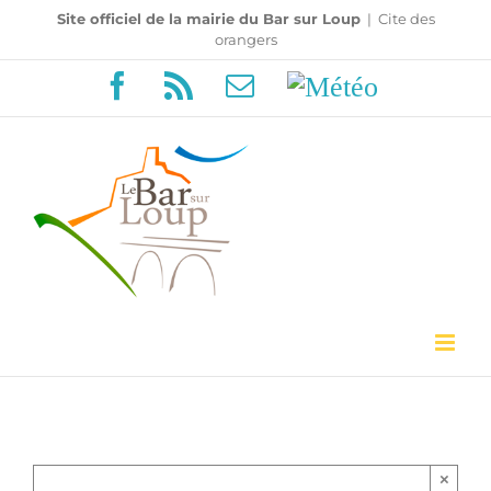
Passer
Site officiel de la mairie du Bar sur Loup
|
Cite des
orangers
au
Facebook
Rss
Email
Météo
contenu
×