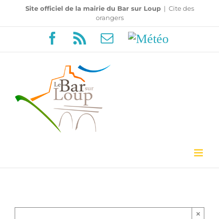
Passer
Site officiel de la mairie du Bar sur Loup
|
Cite des
orangers
au
Facebook
Rss
Email
Météo
contenu
×