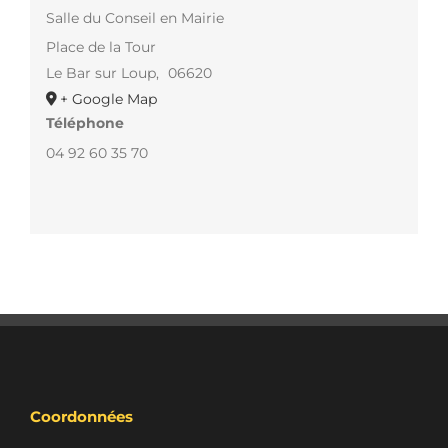
Salle du Conseil en Mairie
Place de la Tour
Le Bar sur Loup
,
06620
+ Google Map
Téléphone
04 92 60 35 70
Coordonnées