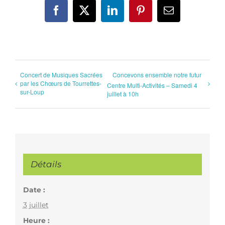
Facebook
X
LinkedIn
Pinterest
Email
Concert de Musiques Sacrées
Concevons ensemble notre futur
par les Chœurs de Tourrettes-
Centre Multi-Activités – Samedi 4
sur-Loup
juillet à 10h
Détails
Date :
3 juillet
Heure :