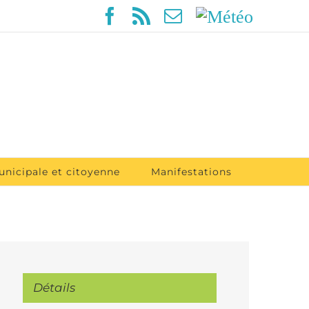
Facebook
Rss
Email
Météo
unicipale et citoyenne
Manifestations
Détails