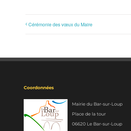
Cérémonie des vœux du Maire
Coordonnées
Mairie du Bar-sur-Loup
Place de la tour
06620 Le Bar-sur-Loup