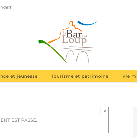
angers
ance et jeunesse
Tourisme et patrimoine
Vie m
×
ENT EST PASSÉ.