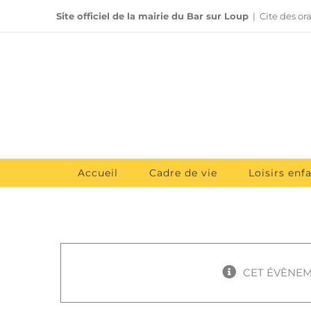
Passer
Site officiel de la mairie du Bar sur Loup
|
Cite des or
au
contenu
Accueil
Cadre de vie
Loisirs enf
CET ÉVÈNEM