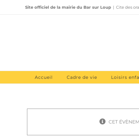
Passer
Site officiel de la mairie du Bar sur Loup
|
Cite des or
au
contenu
Accueil
Cadre de vie
Loisirs enf
CET ÉVÈNEM