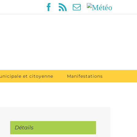
Facebook
Rss
Email
Météo
unicipale et citoyenne
Manifestations
Détails