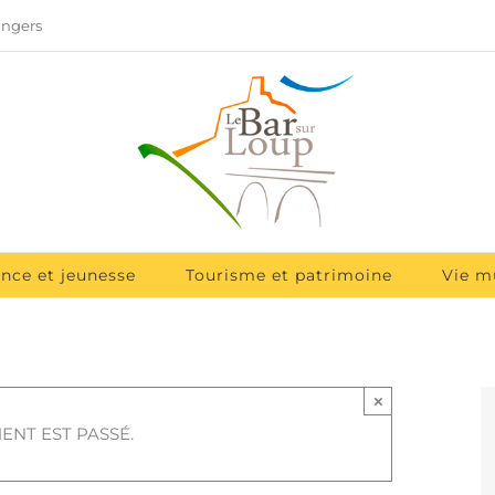
angers
ance et jeunesse
Tourisme et patrimoine
Vie m
×
ENT EST PASSÉ.