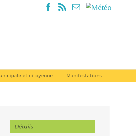
Facebook
Rss
Email
Météo
unicipale et citoyenne
Manifestations
Détails