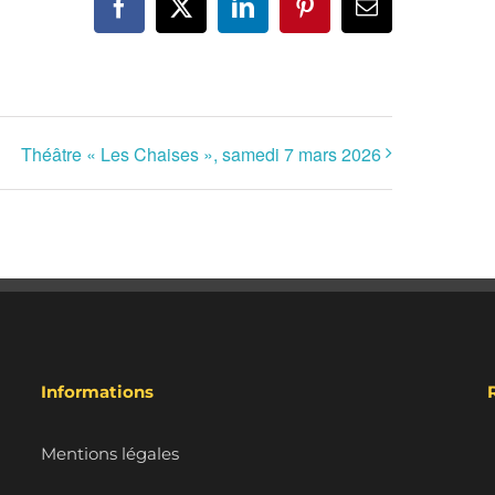
Facebook
X
LinkedIn
Pinterest
Email
Théâtre « Les Chaises », samedi 7 mars 2026
Informations
Mentions légales