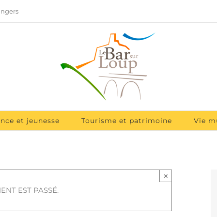
angers
ance et jeunesse
Tourisme et patrimoine
Vie m
×
ENT EST PASSÉ.