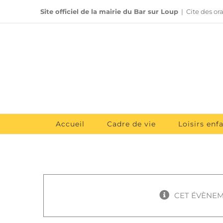
Passer
Site officiel de la mairie du Bar sur Loup
|
Cite des or
au
contenu
Accueil
Cadre de vie
Loisirs enf
CET ÉVÈNEM