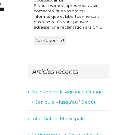
Si vous estimez, après nous avoir
contactés, que vos droits «
Informatique et Libertés » ne sont
Changement d’horaires à la Bibliothèque
pas respectés, vous pouvez
municipale cet été !
adresser une réclamation à la CNIL.
6 juillet 2026
Articles récents
Maintien de la vigilance Orange
« Canicule » jusqu’au 10 août
Information Municipale