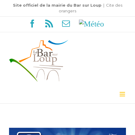
Passer
Site officiel de la mairie du Bar sur Loup
|
Cite des
orangers
au
Facebook
Rss
Email
Météo
contenu
Voir