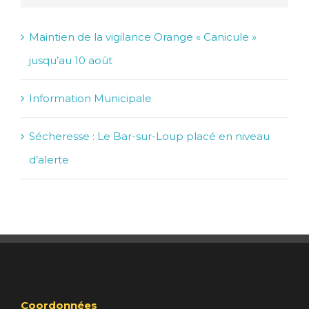
Maintien de la vigilance Orange « Canicule »
jusqu’au 10 août
Information Municipale
Sécheresse : Le Bar-sur-Loup placé en niveau
d’alerte
Coordonnées