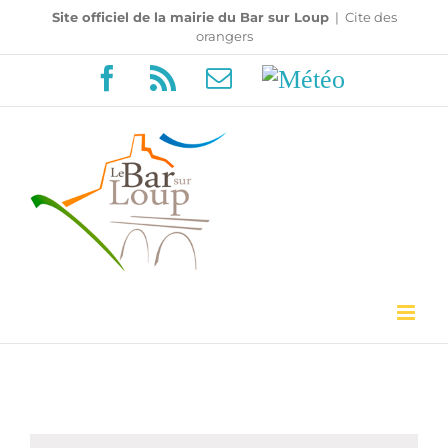
Passer
Site officiel de la mairie du Bar sur Loup
|
Cite des
orangers
au
Facebook
Rss
Email
Météo
contenu