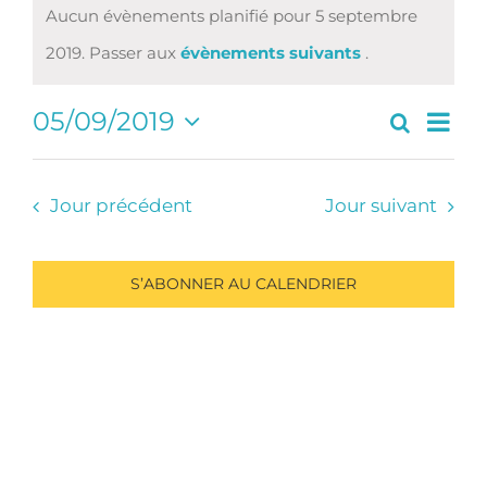
Aucun évènements planifié pour 5 septembre
Notice
2019. Passer aux
évènements suivants
.
Navi
05/09/2019
Recherc
Recherc
Jour
de
Sélectionnez
et
vues
une
navigati
Évè
date.
Jour précédent
Jour suivant
de
vues
Évèneme
S’ABONNER AU CALENDRIER