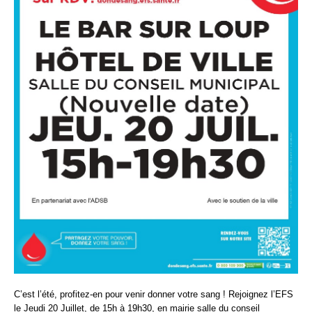
C’est l’été, profitez-en pour venir donner votre sang ! Rejoignez l’EFS
le Jeudi 20 Juillet, de 15h à 19h30, en mairie salle du conseil