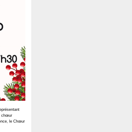
eprésentant
e chœur
tence, le Chœur