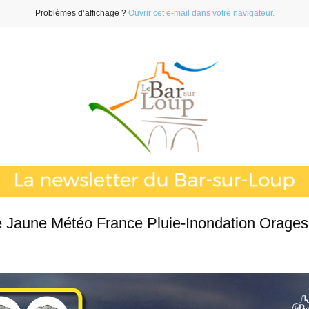
Problèmes d’affichage ?
Ouvrir cet e-mail dans votre navigateur.
e Jaune Météo France Pluie-Inondation Orages