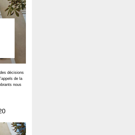
e des décisions
’appels de la
ombrants nous
20